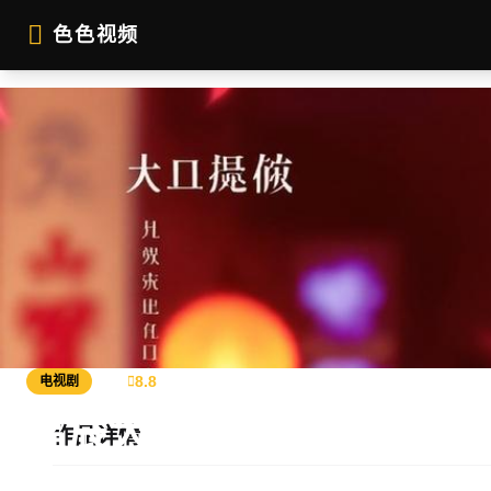
跳过导航
色色视频
公司简介
作品展示
签约演员
签约导演
合作伙伴
影迷互动
2026
8.8
电视剧
星辰大海
作品详情
当代都市爱情故事，探索现代人在繁华都市中的情感归宿与人生选择